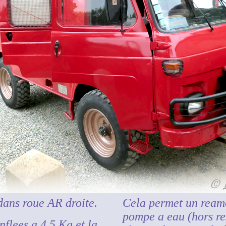
ans roue AR droite.
Cela permet un ream
pompe a eau (hors re
nflees a 4,5 Kg et la