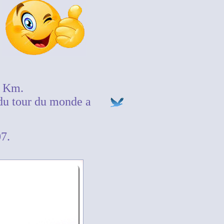
0 Km.
du tour du monde a
7.