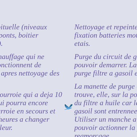
ituelle (niveaux
Nettoyage et repeinte
ponts, boitier
fixation batteries mot
).
etais.
hauffage qui ne
Purge du circuit de g
onctionnent de
pouvoir demarrer. La
apres nettoyage des
purge filtre a gasoil 
La manette de purge d
urroie qui a deja 10
trouve, elle, sur la p
ui pourra encore
du filtre a huile car 
roie en secours et
gasoil sont entrenne
 heures a changer
Utiliser un manche a
leur.
pouvoir actionner l
reamorcage.