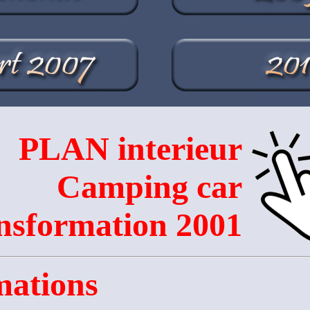
PLAN interieur
Camping car
nsformation 2001
mations