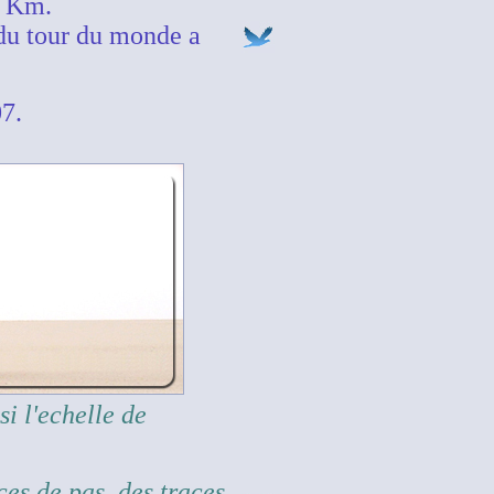
0 Km.
du tour du monde a
7.
i l'echelle de
ces de pas, des traces