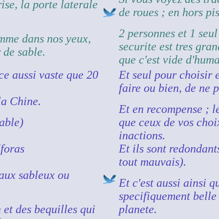
ise, la porte laterale
de roues ; en hors pis
2 personnes et 1 seul
omme dans nos yeux,
securite est tres gra
 de sable.
que c'est vide d'huma
ce aussi vaste que 20
Et seul pour choisir 
faire ou bien, de ne p
la Chine.
Et en recompense ; le
sable)
que ceux de vos choix
inactions.
Iforas
Et ils sont redondant
tout mauvais).
eaux sableux ou
Et c'est aussi ainsi q
specifiquement belle
 et des bequilles qui
planete.