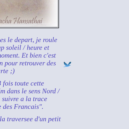
s le depart, je roule
ap soleil / heure et
oment. Et bien c'est
n pour retrouver des
rte ;)
 fois toute cette
Km dans le sens Nord /
suivre a la trace
e des Francais".
a traversee d'un petit