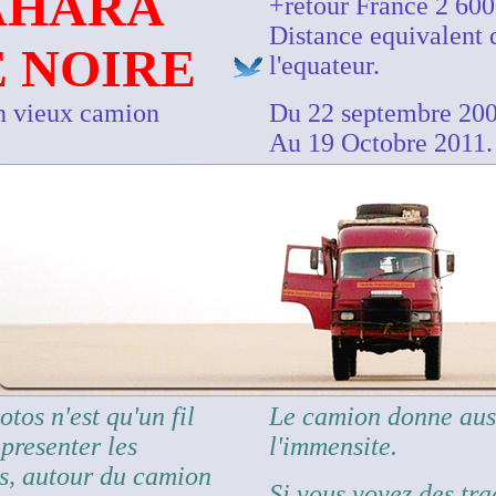
SAHARA
+retour France 2 60
Distance equivalent 
 NOIRE
l'equateur.
n vieux camion
Du 22 septembre 200
Au 19 Octobre 2011.
tos n'est qu'un fil
Le camion donne auss
presenter les
l'immensite.
ns, autour du camion
Si vous voyez des tra