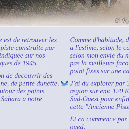
e est de retrouver les
Comme d'habitude, de
piste construite par
a l'estime, selon le c
 indiquee sur nos
selon mon envie du m
iques de 1945.
pas la meilleure faco
point fixes sur une ca
ion de decouvrir des
ne, de petite dunette,
J'ai du explorer par 3
utour des points
region sur env. 120 
e Sahara a notre
Sud-Ouest pour enfin 
cette "Ancienne Pist
Et ca commence par l
oued.