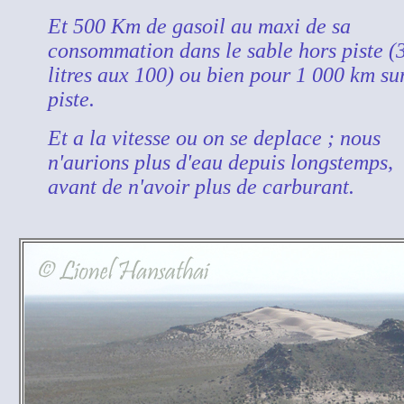
Et 500 Km de gasoil au maxi de sa
consommation dans le sable hors piste (
litres aux 100) ou bien pour 1 000 km su
piste.
Et a la vitesse ou on se deplace ; nous
n'aurions plus d'eau depuis longstemps,
avant de n'avoir plus de carburant.