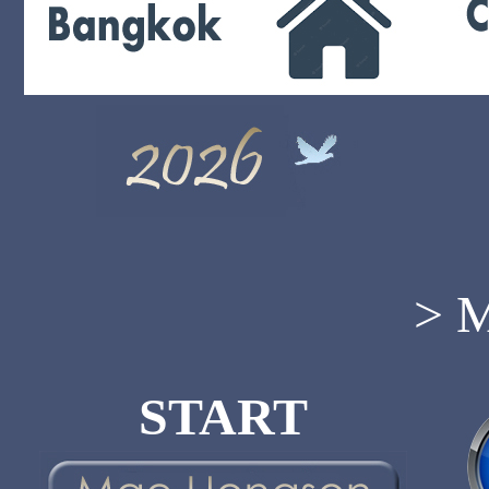
> 
START