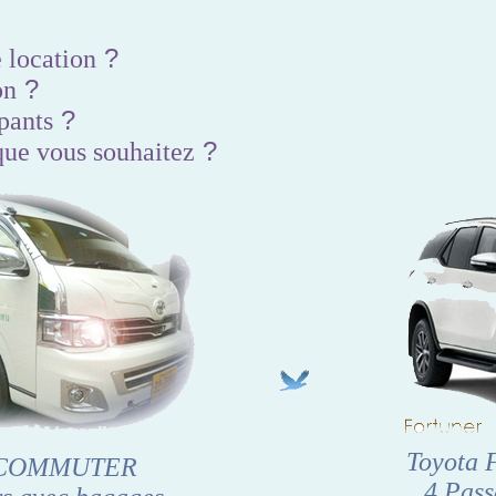
?
 location
?
on
?
pants
?
que vous souhaitez
Toyota
a COMMUTER
4 Pass