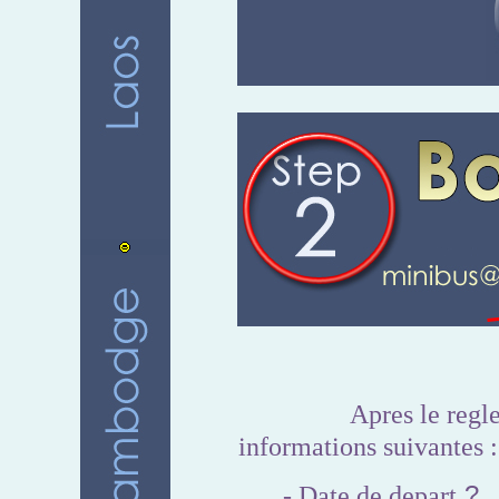
Apres le regl
informations suivantes :
?
- Date de depart