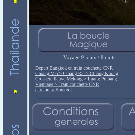
Voyage 9 jours / 8 nuits
Depart Bangkok en train couchette CNR
Chiang Mai > Chiang Rai > Chiang Khong
Croisiere fleuve Mekong > Luang Prabang
Vientiane > Train couchette CNR
et retour a Bankgok
.